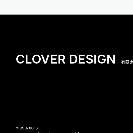
CLOVER DESIGN
有限
〒393-0016