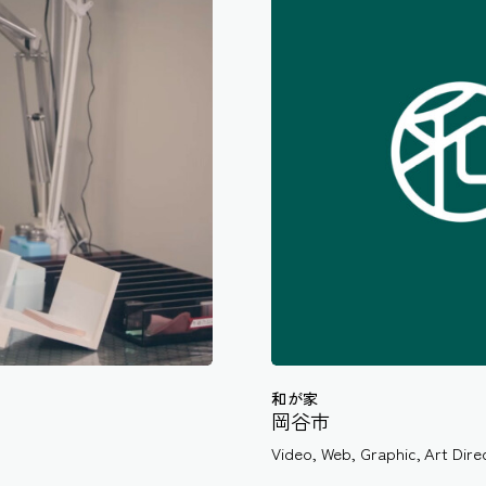
和が家
岡谷市
Video
,
Web
,
Graphic
,
Art Dire