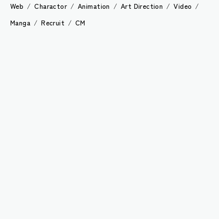
/
/
/
/
/
Web
/
Charactor
/
Animation
/
Art Direction
/
Video
/
/
/
/
Manga
/
Recruit
/
CM