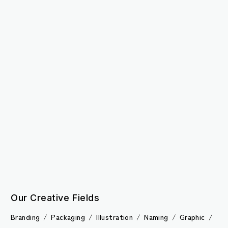
Join us
Our Creative Fields
/
/
/
/
Branding
/
Packaging
/
Illustration
/
Naming
/
Graphic
/