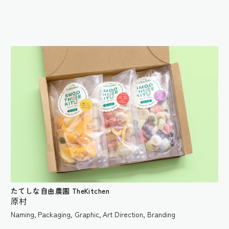
About us
Join us
たてしな自由農園 TheKitchen
原村
Naming
,
Packaging
,
Graphic
,
Art Direction
,
Branding