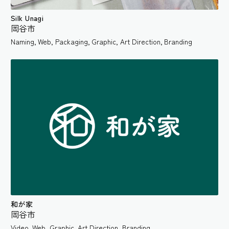
Silk Unagi
岡谷市
Naming
,
Web
,
Packaging
,
Graphic
,
Art Direction
,
Branding
和が家
岡谷市
Video
,
Web
,
Graphic
,
Art Direction
,
Branding